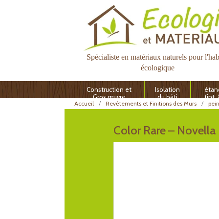
Spécialiste en matériaux naturels pour l'hab
écologique
Construction et
Isolation
étan
Gros œuvre
du bâti
(int.
Accueil
Revêtements et Finitions des Murs
pei
Color Rare – Novella