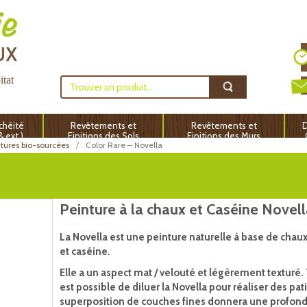
itat
chéité
Revêtements et
Revêtements et
D
 & ext.)
Finitions des Sols
Finitions des Murs
ntures bio-sourcées
Color Rare – Novella
Peinture à la chaux et Caséine Novel
La Novella est une peinture naturelle à base de chaux 
et caséine.
Elle a un aspect mat / velouté et légèrement texturé. T
est possible de diluer la Novella pour réaliser des pat
superposition de couches fines donnera une profond