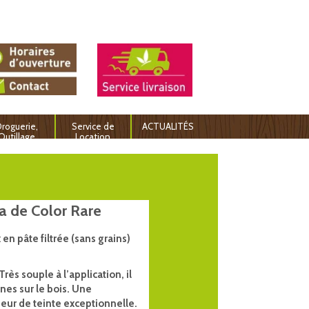
roguerie,
Service de
ACTUALITÉS
Outillage
Location
la de Color Rare
en pâte filtrée (sans grains)
rès souple à l’application, il
ines sur le bois. Une
eur de teinte exceptionnelle.