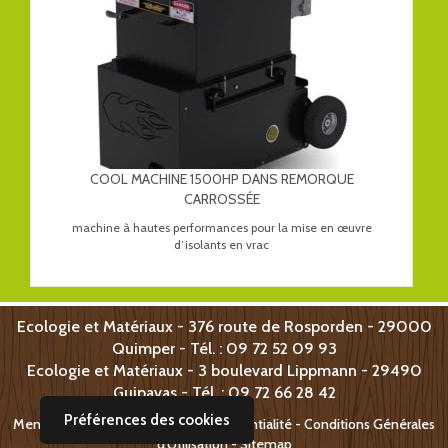
COOL MACHINE 1500HP DANS REMORQUE
CARROSSÉE
machine à hautes performances pour la mise en œuvre
d’isolants en vrac
Ecologie et Matériaux - 376 route de Rosporden - 29000
Quimper - Tél. : 09 72 52 09 93
Ecologie et Matériaux -
3 boulevard Lippmann -
29490
Guipavas - T
él. : 09 72 66 28 42
Préférences des cookies
Mentions légales
-
Politique de confidentialité - Conditions Générales
d'Utilisation
-
Sitemap