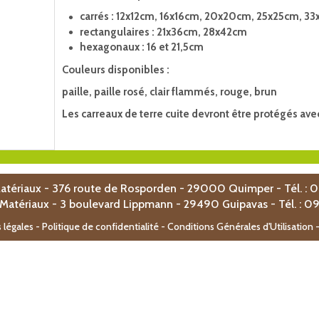
carrés : 12x12cm, 16x16cm, 20x20cm, 25x25cm, 3
rectangulaires : 21x36cm, 28x42cm
hexagonaux : 16 et 21,5cm
Couleurs disponibles :
paille, paille rosé, clair flammés, rouge, brun
Les carreaux de terre cuite devront être protégés ave
atériaux - 376 route de Rosporden - 29000 Quimper - Tél. : 
 Matériaux -
3 boulevard Lippmann -
29490 Guipavas - T
él. : 0
 légales
-
Politique de confidentialité - Conditions Générales d'Utilisation