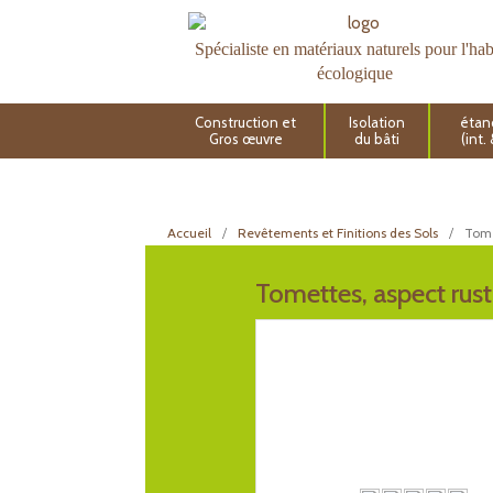
Spécialiste en matériaux naturels pour l'hab
écologique
Construction et
Isolation
étan
Gros œuvre
du bâti
(int.
Accueil
Revêtements et Finitions des Sols
Tome
Tomettes, aspect rus