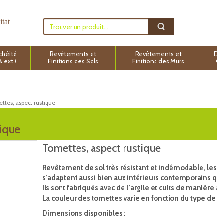
itat
chéité
Revêtements et
Revêtements et
D
 & ext.)
Finitions des Sols
Finitions des Murs
ttes, aspect rustique
tique
Tomettes, aspect rustique
Revêtement de sol très résistant et indémodable, les 
s’adaptent aussi bien aux intérieurs contemporains q
Ils sont fabriqués avec de l’argile et cuits de manière 
La couleur des tomettes varie en fonction du type de t
Dimensions disponibles :