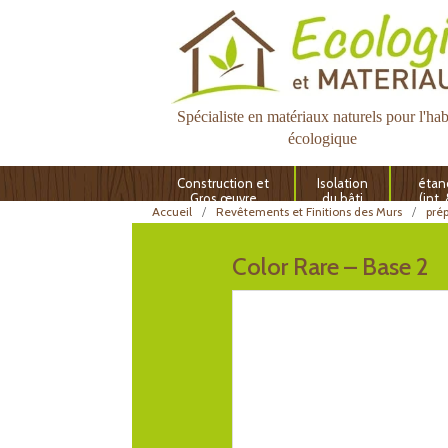
Spécialiste en matériaux naturels pour l'hab
écologique
Construction et
Isolation
étan
Gros œuvre
du bâti
(int.
Accueil
Revêtements et Finitions des Murs
prép
Color Rare – Base 2