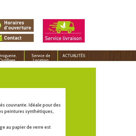
roguerie,
Service de
ACTUALITÉS
Outillage
Location
rès couvrante. Idéale pour des
es peintures synthétiques,
age au papier de verre est