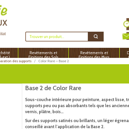
itat
chéité
Revêtements et
Revêtements et
D
 & ext.)
Finitions des Sols
Finitions des Murs
aration des supports
Color Rare – Base 2
Base 2 de Color Rare
Sous-couche intérieure pour peinture, aspect lisse, t
supports peu ou pas absorbants tels que les ancienn
vernis, plâtre, bois…
Sur des supports satinés ou brillants, un léger égren
conseillé avant l’application de la Base 2.