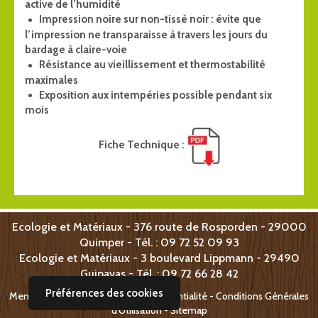
active de l’humidité
Impression noire sur non-tissé noir : évite que
l’impression ne transparaisse à travers les jours du
bardage à claire-voie
Résistance au vieillissement et thermostabilité
maximales
Exposition aux intempéries possible pendant six
mois
Fiche Technique :
Ecologie et Matériaux - 376 route de Rosporden - 29000
Quimper - Tél. : 09 72 52 09 93
Ecologie et Matériaux -
3 boulevard Lippmann -
29490
Guipavas - T
él. : 09 72 66 28 42
Préférences des cookies
Mentions légales
-
Politique de confidentialité - Conditions Générales
d'Utilisation
-
Sitemap