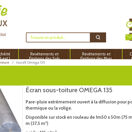
itat
chéité
Revêtements et
Revêtements et
D
 & ext.)
Finitions des Sols
Finitions des Murs
rieure
Isocell Omega 135
Écran sous-toiture OMEGA 135
Pare-pluie extrêmement ouvert à la diffusion pour pos
thermique ou la volige.
Disponible sur stock en rouleau de 1m50 x 50m (75 m
m (37,5 m²)