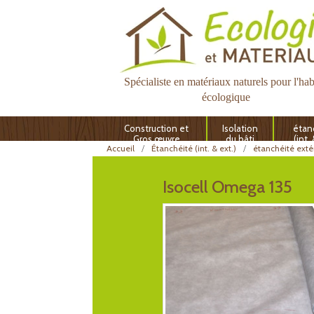
Spécialiste en matériaux naturels pour l'hab
écologique
Construction et
Isolation
étan
Gros œuvre
du bâti
(int.
Accueil
Étanchéité (int. & ext.)
étanchéité exté
Isocell Omega 135