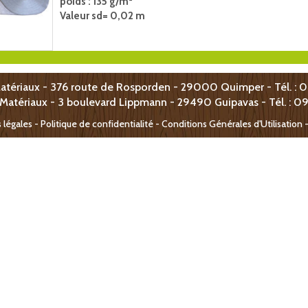
poids : 135 g/m²
Valeur sd= 0,02 m
atériaux - 376 route de Rosporden - 29000 Quimper - Tél. : 
 Matériaux -
3 boulevard Lippmann -
29490 Guipavas - T
él. : 0
 légales
-
Politique de confidentialité - Conditions Générales d'Utilisation