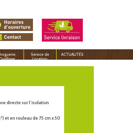
roguerie,
Service de
ACTUALITÉS
Outillage
Location
e directe sur l’isolation
²) et en rouleau de 75 cm x 50