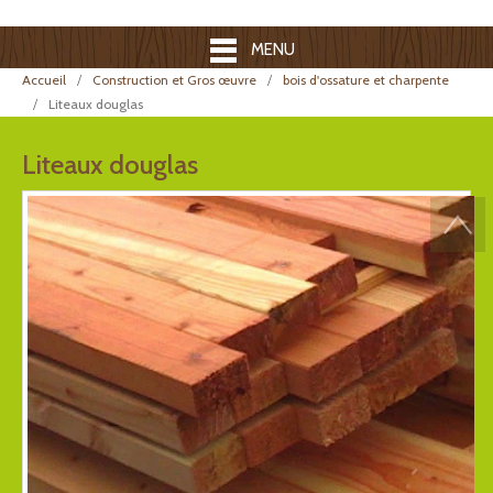
MENU
Accueil
Construction et Gros œuvre
bois d'ossature et charpente
Liteaux douglas
Liteaux douglas