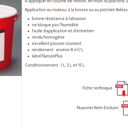
A appliquer en couche de finition, en murs ou plafond, 
Application au
rouleau, à la brosse
ou au pistolet Airless
bonne résistance à l’abrasion
ne bloque pas l’humidité
facile d’application et d’entretien
rendu homogène
excellent pouvoir couvrant
rendement : environ 8 m²/ L
label NaturePlus
Conditionnement : 1 L, 5 L et 15 L
Fiche technique :
Nuancier Keim Exclusiv :