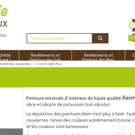
itat
chéité
Revêtements et
Revêtements et
D
 & ext.)
Finitions des Sols
Finitions des Murs
ntures bio-sourcées
Keim Optil Plus
Keim
Peinture minérale d’intérieur de haute qualité
silice et silicate de potassium (sol-silicate).
La réputation des peintures Keim n’est plus à faire : facil
couvrantes, tenue des couleurs extrêmement bonne. L’o
et les couleurs sont lumineuses.