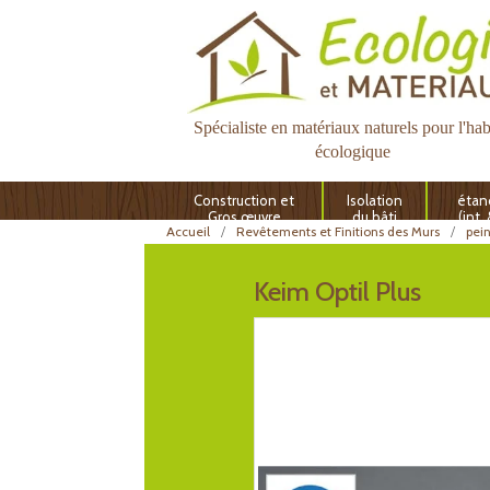
Spécialiste en matériaux naturels pour l'hab
écologique
Construction et
Isolation
étan
Gros œuvre
du bâti
(int.
Accueil
Revêtements et Finitions des Murs
pei
Keim Optil Plus