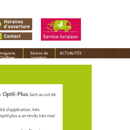
roguerie,
Service de
ACTUALITÉS
Outillage
Location
 Optil-Plus
, liant au sol de
ité d’application, très
ptil plus a un rendu très mat