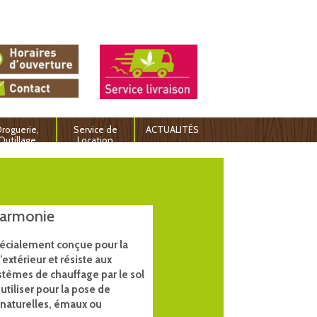
roguerie,
Service de
ACTUALITÉS
Outillage
Location
Harmonie
spécialement conçue pour la
’extérieur et résiste aux
stèmes de chauffage par le sol
utiliser pour la pose de
s naturelles, émaux ou