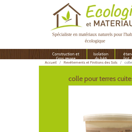
Spécialiste en matériaux naturels pour l'hab
écologique
Construction et
Isolation
étan
Gros œuvre
du bâti
(int.
Accueil
Revêtements et Finitions des Sols
colle
colle pour terres cuite