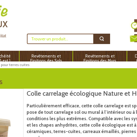
itat
chéité
Revêtements et
Revêtements et
D
 & ext.)
Finitions des Sols
Finitions des Murs
 pour terres cuites
s
Colle carrelage écologique Nature et 
Particulièrement efficace, cette colle carrelage est 
pose de tout carrelage sol ou mural à l’intérieur ou à l
conditions les plus extrêmes. Compatible avec les sy
et les chapes anhydrites, cette colle écologique est à 
céramiques, terres-cuites, carreaux émaillés, pierre