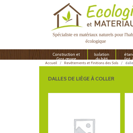
Spécialiste en matériaux naturels pour l'hab
écologique
Construction et
Isolation
étan
Gros œuvre
du bâti
(int.
Accueil
Revêtements et Finitions des Sols
dalle
DALLES DE LIÈGE À COLLER