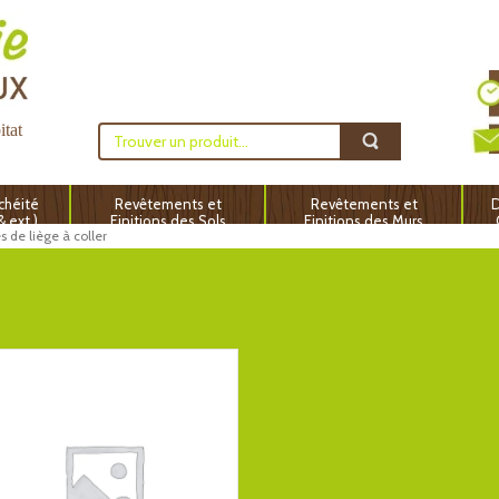
itat
chéité
Revêtements et
Revêtements et
D
 & ext.)
Finitions des Sols
Finitions des Murs
s de liège à coller