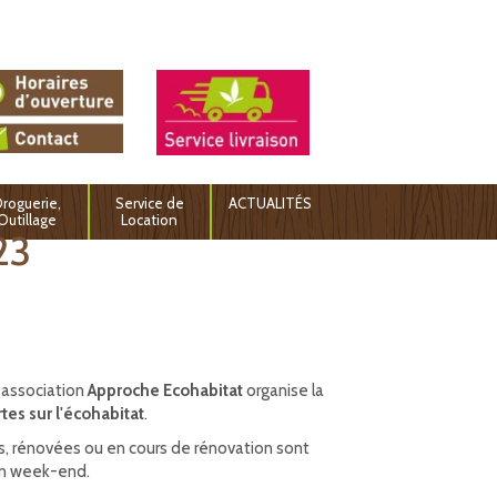
roguerie,
Service de
ACTUALITÉS
Outillage
Location
23
l'association
Approche Ecohabitat
organise la
tes sur l'écohabitat
.
s, rénovées ou en cours de rénovation sont
'un week-end.