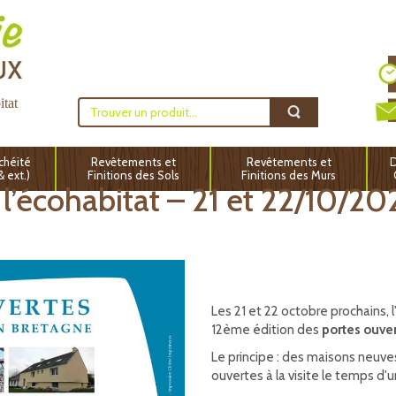
itat
chéité
Revêtements et
Revêtements et
D
 & ext.)
Finitions des Sols
Finitions des Murs
 l’écohabitat – 21 et 22/10/20
Les 21 et 22 octobre prochains, 
12ème édition des
portes ouver
Le principe : des maisons neuve
ouvertes à la visite le temps d