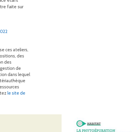
ace étant
tre faite sur
2022
e ces ateliers,
sitions, des
on des
a gestion de
tion dans lequel
tériauthèque
 ressources
itez
le site de