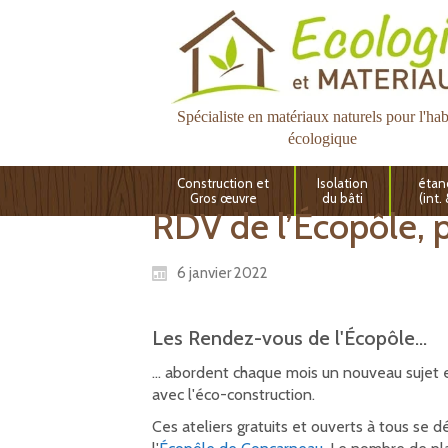
Spécialiste en matériaux naturels pour l'hab
écologique
Construction et
Isolation
étan
Gros œuvre
du bâti
(int.
RDV de l’Écopôle,
6 janvier 2022
Les Rendez-vous de l'Écopôle...
... abordent chaque mois un nouveau sujet 
avec l'éco-construction.
Ces ateliers gratuits et ouverts à tous se d