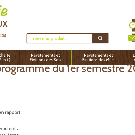
itat
chéité
Revêtements et
Revêtements et
D
 & ext.)
Finitions des Sols
Finitions des Murs
 programme du 1er semestre 
en rapport
éroulent à